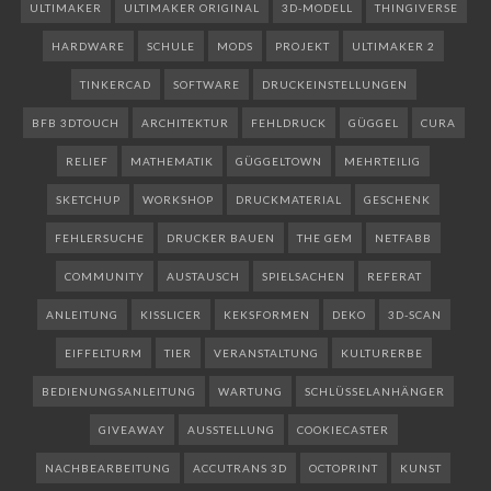
ULTIMAKER
ULTIMAKER ORIGINAL
3D-MODELL
THINGIVERSE
HARDWARE
SCHULE
MODS
PROJEKT
ULTIMAKER 2
TINKERCAD
SOFTWARE
DRUCKEINSTELLUNGEN
BFB 3DTOUCH
ARCHITEKTUR
FEHLDRUCK
GÜGGEL
CURA
RELIEF
MATHEMATIK
GÜGGELTOWN
MEHRTEILIG
SKETCHUP
WORKSHOP
DRUCKMATERIAL
GESCHENK
FEHLERSUCHE
DRUCKER BAUEN
THE GEM
NETFABB
COMMUNITY
AUSTAUSCH
SPIELSACHEN
REFERAT
ANLEITUNG
KISSLICER
KEKSFORMEN
DEKO
3D-SCAN
EIFFELTURM
TIER
VERANSTALTUNG
KULTURERBE
BEDIENUNGSANLEITUNG
WARTUNG
SCHLÜSSELANHÄNGER
GIVEAWAY
AUSSTELLUNG
COOKIECASTER
NACHBEARBEITUNG
ACCUTRANS 3D
OCTOPRINT
KUNST