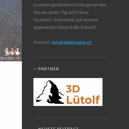
zu einem geliebten Hobby geworden,
das uns jeden Tag aufs Neue
fasziniert. Seid dabei, auf unserer
spannenden Reise in die Zukunft.
Kontakt:
info@eigermaker.ch
PARTNER
NEUSTE BEITRÄGE