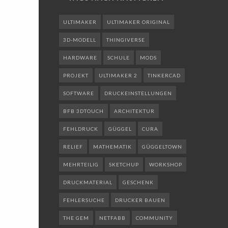
ULTIMAKER
ULTIMAKER ORIGINAL
3D-MODELL
THINGIVERSE
HARDWARE
SCHULE
MODS
PROJEKT
ULTIMAKER 2
TINKERCAD
SOFTWARE
DRUCKEINSTELLUNGEN
BFB 3DTOUCH
ARCHITEKTUR
FEHLDRUCK
GÜGGEL
CURA
RELIEF
MATHEMATIK
GÜGGELTOWN
MEHRTEILIG
SKETCHUP
WORKSHOP
DRUCKMATERIAL
GESCHENK
FEHLERSUCHE
DRUCKER BAUEN
THE GEM
NETFABB
COMMUNITY