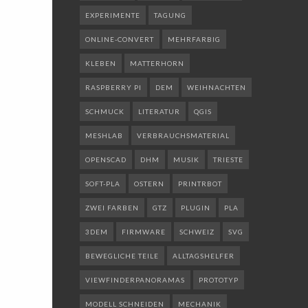
EXPERIMENTE
TAGUNG
ONLINE-CONVERT
MEHRFARBIG
KLEBEN
MATTERHORN
RASPBERRY PI
DEM
WEIHNACHTEN
SCHMUCK
LITERATUR
QGIS
MESHLAB
VERBRAUCHSMATERIAL
OPENSCAD
DHM
MUSIK
TRIESTE
SOFT-PLA
OSTERN
PRINTRBOT
ZWEI FARBEN
GTZ
PLUGIN
PLA
3DEM
FIRMWARE
SCHWEIZ
SVG
BEWEGLICHE TEILE
ALLTAGSHELFER
VIEWFINDERPANORAMAS
PROTOTYP
MODELL SCHNEIDEN
MECHANIK