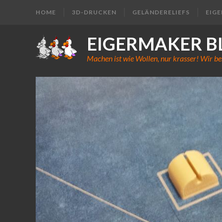
HOME
3D-DRUCKEN
GELÄNDERELIEFS
EIG
EIGERMAKER B
Machen ist wie Wollen, nur krasser! Wir be