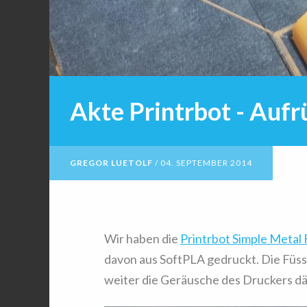
Akte Printrbot - Auf
GREGOR LUETOLF
/
04. SEPTEMBER 2014
Wir haben die
Printrbot Simple Metal
davon aus SoftPLA gedruckt. Die Füs
weiter die Geräusche des Druckers d