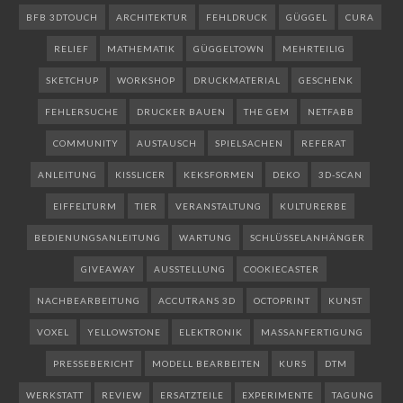
BFB 3DTOUCH
ARCHITEKTUR
FEHLDRUCK
GÜGGEL
CURA
RELIEF
MATHEMATIK
GÜGGELTOWN
MEHRTEILIG
SKETCHUP
WORKSHOP
DRUCKMATERIAL
GESCHENK
FEHLERSUCHE
DRUCKER BAUEN
THE GEM
NETFABB
COMMUNITY
AUSTAUSCH
SPIELSACHEN
REFERAT
ANLEITUNG
KISSLICER
KEKSFORMEN
DEKO
3D-SCAN
EIFFELTURM
TIER
VERANSTALTUNG
KULTURERBE
BEDIENUNGSANLEITUNG
WARTUNG
SCHLÜSSELANHÄNGER
GIVEAWAY
AUSSTELLUNG
COOKIECASTER
NACHBEARBEITUNG
ACCUTRANS 3D
OCTOPRINT
KUNST
VOXEL
YELLOWSTONE
ELEKTRONIK
MASSANFERTIGUNG
PRESSEBERICHT
MODELL BEARBEITEN
KURS
DTM
WERKSTATT
REVIEW
ERSATZTEILE
EXPERIMENTE
TAGUNG