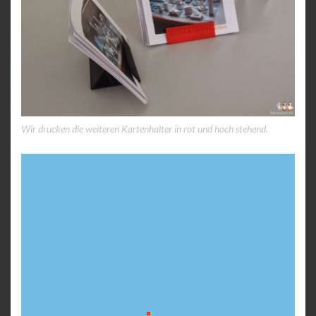
Wir drucken die weiteren Kartenhalter in rot und hoch stehend.