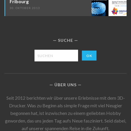
Fribourg
30. OKTOBER 2013
SUCHE
ÜBER UNS
Seit 2012 berichten wir über unsere Erlebnisse mit dem 3D-
Drucker. Was zu Beginn als simple Frage mit viel Neugier
begonnen hat, ist inzwischen zu einem geliebten Hobby
geworden, das uns jeden Tag aufs Neue fasziniert. Seid dabei,
auf unserer spannenden Reise in die Zukunft.