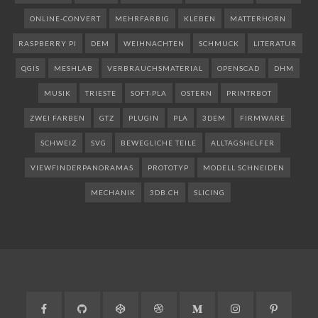
ONLINE-CONVERT
MEHRFARBIG
KLEBEN
MATTERHORN
RASPBERRY PI
DEM
WEIHNACHTEN
SCHMUCK
LITERATUR
QGIS
MESHLAB
VERBRAUCHSMATERIAL
OPENSCAD
DHM
MUSIK
TRIESTE
SOFT-PLA
OSTERN
PRINTRBOT
ZWEI FARBEN
GTZ
PLUGIN
PLA
3DEM
FIRMWARE
SCHWEIZ
SVG
BEWEGLICHE TEILE
ALLTAGSHELFER
VIEWFINDERPANORAMAS
PROTOTYP
MODELL SCHNEIDEN
MECHANIK
3DB.CH
SLICING
Facebook
GitHub
CodePen
Dribbble
Medium
Instagram
Pinteres