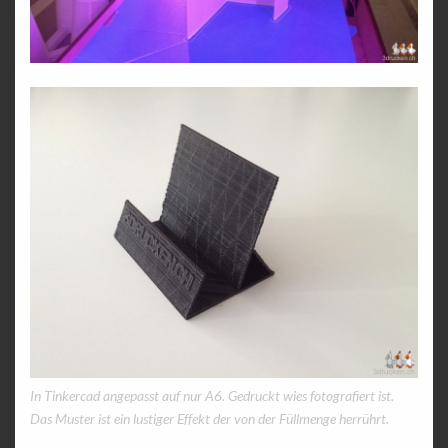
In Tinkercad angepasst auf nur A6. Gedruckt wies fotografiert ist.
Das Muster ist ein lustiger Effekt der von der Füllmenge herrührt.