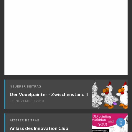
Beitragsnavigation
NEUERER BEITRAG
Der Voxelpainter - Zwischenstand II
01. NOVEMBER 2013
ÄLTERER BEITRAG
Anlass des Innovation Club