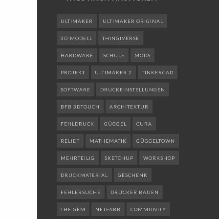
ULTIMAKER
ULTIMAKER ORIGINAL
3D-MODELL
THINGIVERSE
HARDWARE
SCHULE
MODS
PROJEKT
ULTIMAKER 2
TINKERCAD
SOFTWARE
DRUCKEINSTELLUNGEN
BFB 3DTOUCH
ARCHITEKTUR
FEHLDRUCK
GÜGGEL
CURA
RELIEF
MATHEMATIK
GÜGGELTOWN
MEHRTEILIG
SKETCHUP
WORKSHOP
DRUCKMATERIAL
GESCHENK
FEHLERSUCHE
DRUCKER BAUEN
THE GEM
NETFABB
COMMUNITY