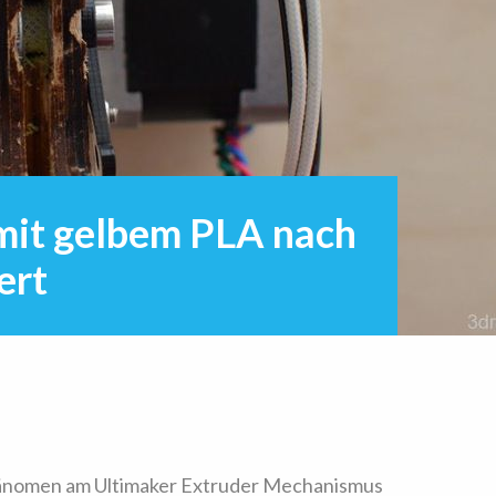
mit gelbem PLA nach
ert
hänomen am Ultimaker Extruder Mechanismus