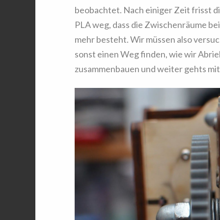
beobachtet. Nach einiger Zeit frisst d
PLA weg, dass die Zwischenräume bei
mehr besteht. Wir müssen also versuc
sonst einen Weg finden, wie wir Abri
zusammenbauen und weiter gehts mit