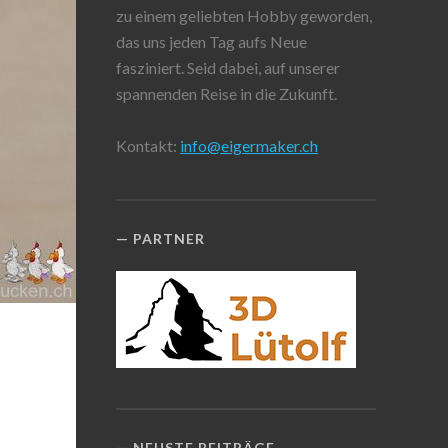
zu einem geliebten Hobby geworden,
das uns jeden Tag aufs Neue
fasziniert. Seid dabei, auf unserer
spannenden Reise in die Zukunft.
Kontakt:
info@eigermaker.ch
PARTNER
NEUSTE BEITRÄGE