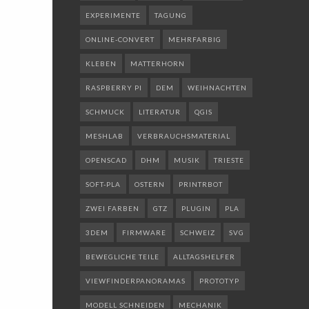
EXPERIMENTE
TAGUNG
ONLINE-CONVERT
MEHRFARBIG
KLEBEN
MATTERHORN
RASPBERRY PI
DEM
WEIHNACHTEN
SCHMUCK
LITERATUR
QGIS
MESHLAB
VERBRAUCHSMATERIAL
OPENSCAD
DHM
MUSIK
TRIESTE
SOFT-PLA
OSTERN
PRINTRBOT
ZWEI FARBEN
GTZ
PLUGIN
PLA
3DEM
FIRMWARE
SCHWEIZ
SVG
BEWEGLICHE TEILE
ALLTAGSHELFER
VIEWFINDERPANORAMAS
PROTOTYP
MODELL SCHNEIDEN
MECHANIK