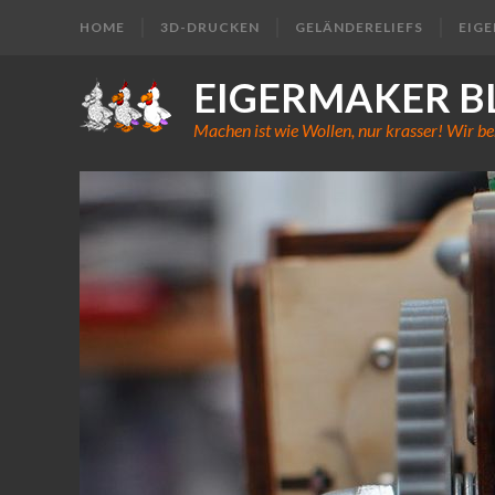
HOME
3D-DRUCKEN
GELÄNDERELIEFS
EIG
EIGERMAKER B
Machen ist wie Wollen, nur krasser! Wir be